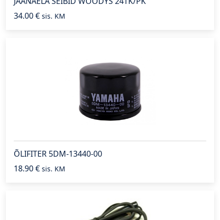
JÄÄNAELA SEIBID WOODYS 24TK/PK
34.00
€
sis. KM
ÕLIFITER 5DM-13440-00
18.90
€
sis. KM