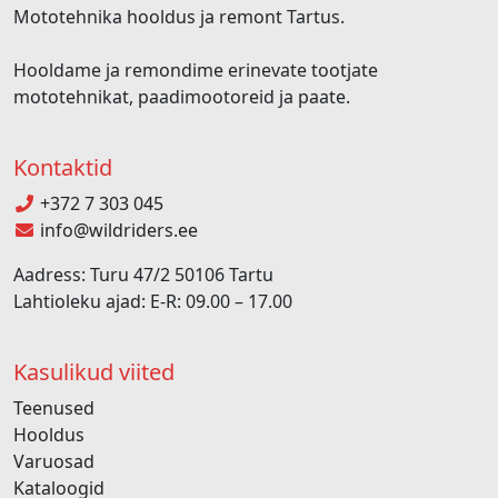
Mototehnika hooldus ja remont Tartus.
Hooldame ja remondime erinevate tootjate
mototehnikat, paadimootoreid ja paate.
Kontaktid
+372 7 303 045
info@wildriders.ee
Aadress: Turu 47/2 50106 Tartu
Lahtioleku ajad: E-R: 09.00 – 17.00
Kasulikud viited
Teenused
Hooldus
Varuosad
Kataloogid