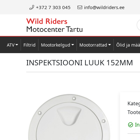
+372 7 303 045
info@wildriders.ee
ATV
Filtrid
Mootorkelgud
Mootorrattad
Õlid ja mä
INSPEKTSIOONI LUUK 152MM
Kateg
Toot
In