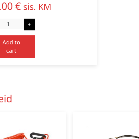
.00
€
sis. KM
+
Add to
cart
eid