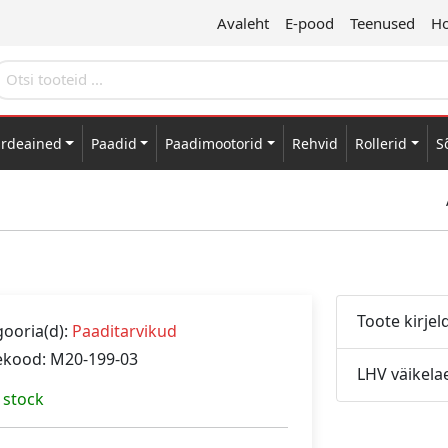
Avaleht
E-pood
Teenused
Ho
ärdeained
Paadid
Paadimootorid
Rehvid
Rollerid
S
Toote kirjel
ooria(d):
Paaditarvikud
ekood: M20-199-03
LHV väikela
 stock