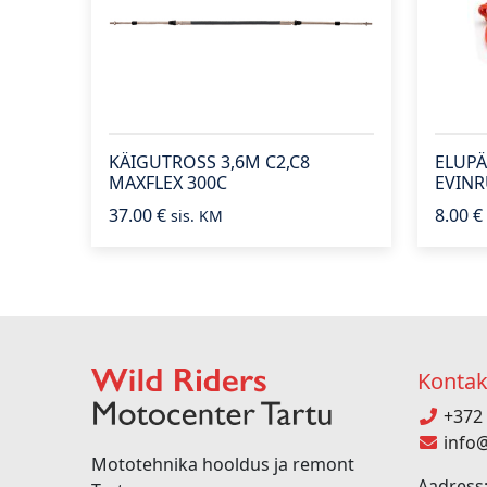
KÄIGUTROSS 3,6M C2,C8
ELUPÄ
MAXFLEX 300C
EVIN
37.00
€
8.00
€
sis. KM
Kontak
+372 
info@
Mototehnika hooldus ja remont
Aadress: