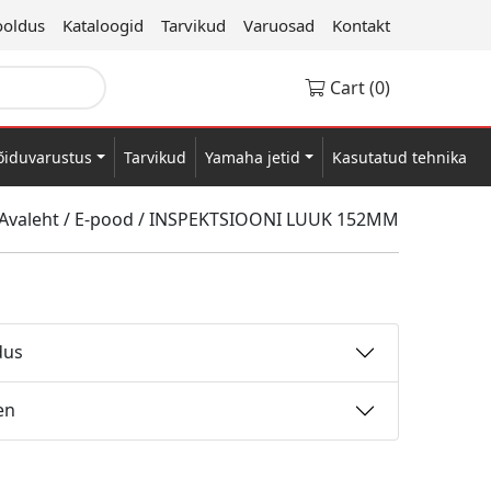
oldus
Kataloogid
Tarvikud
Varuosad
Kontakt
Cart (0)
õiduvarustus
Tarvikud
Yamaha jetid
Kasutatud tehnika
Avaleht
/
E-pood
/
INSPEKTSIOONI LUUK 152MM
dus
en