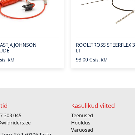
ÄSTJA JOHNSON
ROOLITROSS STEERFLEX 
RUDE
LT
93.00
€
sis. KM
sis. KM
tid
Kasulikud viited
7 303 045
Teenused
wildriders.ee
Hooldus
Varuosad
 Turu 47/2 50106 Tartu