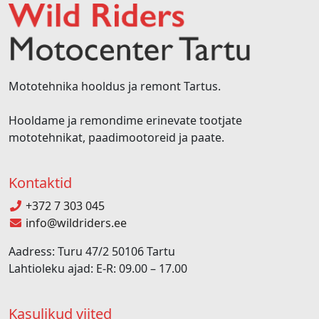
Mototehnika hooldus ja remont Tartus.
Hooldame ja remondime erinevate tootjate
mototehnikat, paadimootoreid ja paate.
Kontaktid
+372 7 303 045
info@wildriders.ee
Aadress: Turu 47/2 50106 Tartu
Lahtioleku ajad: E-R: 09.00 – 17.00
Kasulikud viited