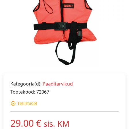
Kategooria(d):
Paaditarvikud
Tootekood: 72067
Tellimisel
29.00
€
sis. KM