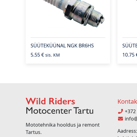
SÜÜTEKÜÜNAL NGK BR6HS
SÜÜT
5.55
€
10.75
sis. KM
Kontak
+372 
info@
Mototehnika hooldus ja remont
Aadress:
Tartus.