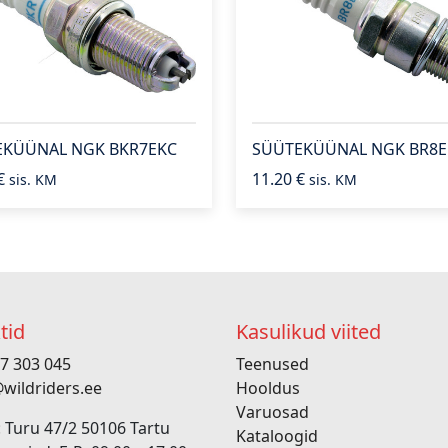
EKÜÜNAL NGK BKR7EKC
SÜÜTEKÜÜNAL NGK BR8
€
11.20
€
sis. KM
sis. KM
tid
Kasulikud viited
7 303 045
Teenused
wildriders.ee
Hooldus
Varuosad
 Turu 47/2 50106 Tartu
Kataloogid