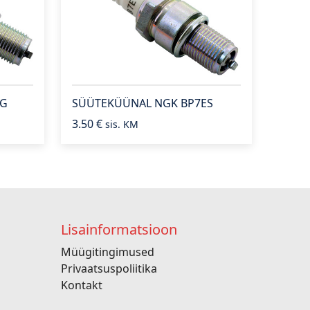
EG
SÜÜTEKÜÜNAL NGK BP7ES
3.50
€
sis. KM
Lisainformatsioon
Müügitingimused
Privaatsuspoliitika
Kontakt