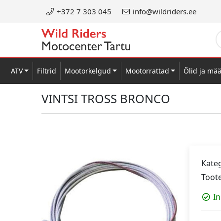
+372 7 303 045
info@wildriders.ee
ATV
Filtrid
Mootorkelgud
Mootorrattad
Õlid ja mä
VINTSI TROSS BRONCO
Kateg
Toot
In