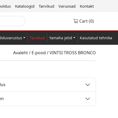
oldus
Kataloogid
Tarvikud
Varuosad
Kontakt
Cart (0)
õiduvarustus
Tarvikud
Yamaha jetid
Kasutatud tehnika
Avaleht
/
E-pood
/
VINTSI TROSS BRONCO
dus
en