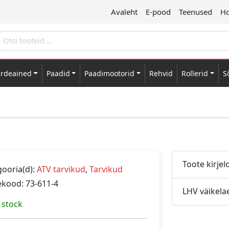
Avaleht
E-pood
Teenused
Ho
ärdeained
Paadid
Paadimootorid
Rehvid
Rollerid
S
Toote kirjel
ooria(d):
ATV tarvikud
,
Tarvikud
ekood: 73-611-4
LHV väikela
 stock