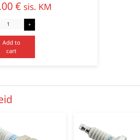
.00
€
sis. KM
+
Add to
cart
eid